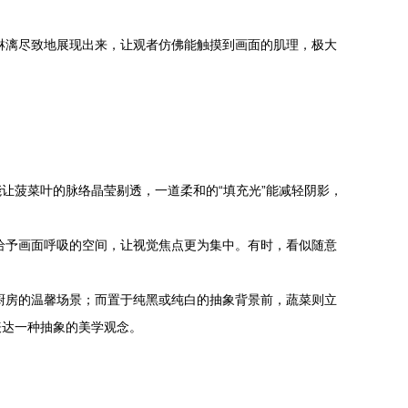
淋漓尽致地展现出来，让观者仿佛能触摸到画面的肌理，极大
让菠菜叶的脉络晶莹剔透，一道柔和的“填充光”能减轻阴影，
给予画面呼吸的空间，让视觉焦点更为集中。有时，看似随意
厨房的温馨场景；而置于纯黑或纯白的抽象背景前，蔬菜则立
表达一种抽象的美学观念。