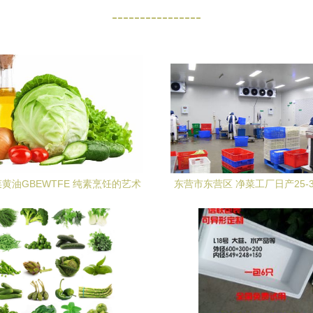
----------------
黄油GBEWTFE 纯素烹饪的艺术
东营市东营区 净菜工厂日产25-
与科学
力保障市民“菜篮子”