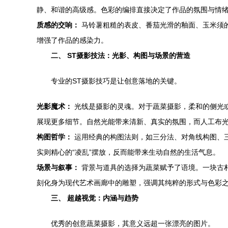
静、和谐的高级感。色彩的编排直接决定了作品的氛围与情
质感的交响：
马铃薯粗糙的表皮、番茄光滑的釉面、玉米须
增强了作品的感染力。
二、 ST摄影技法：光影、构图与场景的营造
专业的ST摄影技巧是让创意落地的关键。
光影魔术：
光线是摄影的灵魂。对于蔬菜摄影，柔和的侧光或
展现更多细节。自然光能带来清新、真实的氛围，而人工布
构图哲学：
运用经典的构图法则，如三分法、对角线构图、
实则精心的“凌乱”摆放，反而能带来生动自然的生活气息。
场景与叙事：
背景与道具的选择为蔬菜赋予了语境。一块古
刻化身为现代艺术画廊中的雕塑，强调其纯粹的形式与色彩
三、 超越视觉：内涵与趋势
优秀的创意蔬菜摄影，其意义远超一张漂亮的图片。