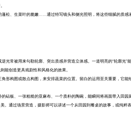
绪。
的蓬松、生菜叶的脆嫩……通过特写镜头和侧光照明，将这些细腻的质感
逆光常被用来勾勒轮廓、突出质感并营造立体感。一道明亮的“轮廓光”能
光则能创造更具戏剧性和风格化的效果。
三角形构图或散点构图，来安排蔬菜的位置。留白的运用至关重要，它能
朴的砧板、一张粗糙的亚麻布、一个质朴的陶碗，能瞬间将画面带入田园
之美。通过场景营造，摄影师可以讲述一个从田园到餐桌的故事，或纯粹