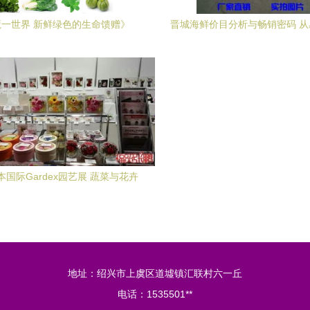
蔬一世界 新鲜绿色的生命馈赠》
晋城海鲜价目分析与畅销密码 
据看市场走向
日本国际Gardex园艺展 蔬菜与花卉
的艺术交融
地址：绍兴市上虞区道墟镇汇联村六一丘
电话：1535501**