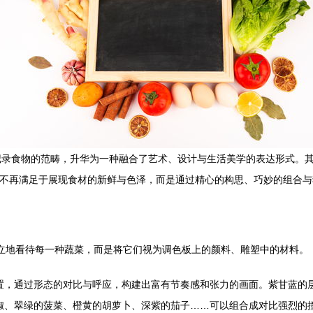
物的范畴，升华为一种融合了艺术、设计与生活美学的表达形式。其中，以蔬
入胜。它不再满足于展现食材的新鲜与色泽，而是通过精心的构思、巧妙的组
再孤立地看待每一种蔬菜，而是将它们视为调色板上的颜料、雕塑中的材料。
置，通过形态的对比与呼应，构建出富有节奏感和张力的画面。紫甘蓝的
椒、翠绿的菠菜、橙黄的胡萝卜、深紫的茄子……可以组合成对比强烈的