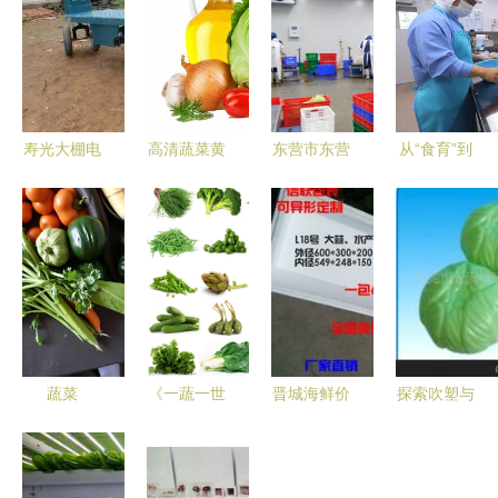
寿光大棚电
高清蔬菜黄
东营市东营
从“食育”到
动车厂家直
油
区 净菜工
品质 探秘
销 潍坊云
GBEWTFE
厂日产25-
日本中小学
意信息科技
纯素烹饪的
30吨，全力
的营养午餐
助力现代蔬
艺术与科学
保障市
之旅
菜种植智慧
民“菜篮子”
升级
蔬菜
《一蔬一世
晋城海鲜价
探索吹塑与
界 新鲜绿
目分析与畅
注塑工艺
色的生命馈
销密码 从
生果蔬菜玩
赠》
易购客数据
具的专业制