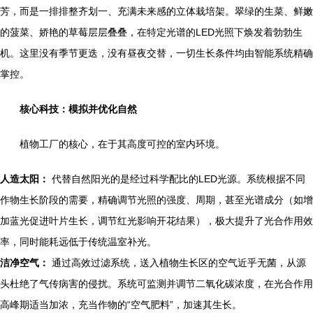
芳，而是一排排整齐划一、充满未来感的立体栽培架。翠绿的生菜、鲜嫩
的菠菜、娇艳的草莓层层叠叠，在特定光谱的LED光照下焕发着勃勃生
机。这里没有季节更迭，没有昼夜交替，一切生长条件均由智能系统精确
掌控。
核心科技：模拟并优化自然
植物工厂的核心，在于其高度可控的室内环境。
人造太阳：
代替自然阳光的是经过科学配比的LED光源。系统根据不同
作物生长阶段的需要，精确调节光照的强度、周期，甚至光谱成分（如增
加蓝光促进叶片生长，调节红光影响开花结果），极大提升了光合作用效
率，同时能耗远低于传统温室补光。
洁净空气：
通过高效过滤系统，送入植物生长区的空气近乎无菌，从源
头杜绝了气传病害的侵扰。系统可监测并调节二氧化碳浓度，在光合作用
高峰期适当加浓，充当作物的“空气肥料”，加速其生长。