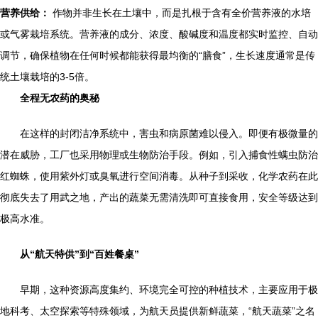
营养供给：
作物并非生长在土壤中，而是扎根于含有全价营养液的水培
或气雾栽培系统。营养液的成分、浓度、酸碱度和温度都实时监控、自动
调节，确保植物在任何时候都能获得最均衡的“膳食”，生长速度通常是传
统土壤栽培的3-5倍。
全程无农药的奥秘
在这样的封闭洁净系统中，害虫和病原菌难以侵入。即便有极微量的
潜在威胁，工厂也采用物理或生物防治手段。例如，引入捕食性螨虫防治
红蜘蛛，使用紫外灯或臭氧进行空间消毒。从种子到采收，化学农药在此
彻底失去了用武之地，产出的蔬菜无需清洗即可直接食用，安全等级达到
极高水准。
从“航天特供”到“百姓餐桌”
早期，这种资源高度集约、环境完全可控的种植技术，主要应用于极
地科考、太空探索等特殊领域，为航天员提供新鲜蔬菜，“航天蔬菜”之名