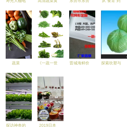
寿光大棚电
高清蔬菜黄
东营市东营
从“食育”到
动车厂家直
油
区 净菜工
品质 探秘
销 潍坊云
GBEWTFE
厂日产25-
日本中小学
意信息科技
纯素烹饪的
30吨，全力
的营养午餐
助力现代蔬
艺术与科学
保障市
之旅
菜种植智慧
民“菜篮子”
升级
蔬菜
《一蔬一世
晋城海鲜价
探索吹塑与
界 新鲜绿
目分析与畅
注塑工艺
色的生命馈
销密码 从
生果蔬菜玩
赠》
易购客数据
具的专业制
看市场走向
造之道
探访神奇的
2019日本