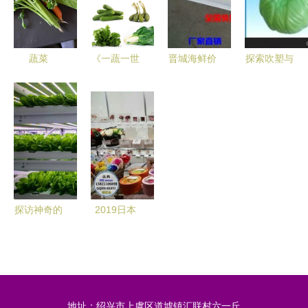
菜种植智慧
民“菜篮子”
升级
蔬菜
《一蔬一世
晋城海鲜价
探索吹塑与
界 新鲜绿
目分析与畅
注塑工艺
色的生命馈
销密码 从
生果蔬菜玩
赠》
易购客数据
具的专业制
看市场走向
造之道
探访神奇的
2019日本
植物工厂
国际
一片无土上
Gardex园
生长的绿叶
艺展 蔬菜
奇迹
与花卉的艺
地址：绍兴市上虞区道墟镇汇联村六一丘