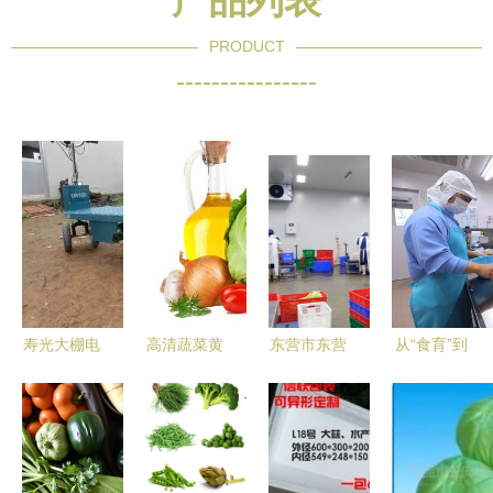
产品列表
PRODUCT
----------------
寿光大棚电
高清蔬菜黄
东营市东营
从“食育”到
动车厂家直
油
区 净菜工
品质 探秘
销 潍坊云
GBEWTFE
厂日产25-
日本中小学
意信息科技
纯素烹饪的
30吨，全力
的营养午餐
助力现代蔬
艺术与科学
保障市
之旅